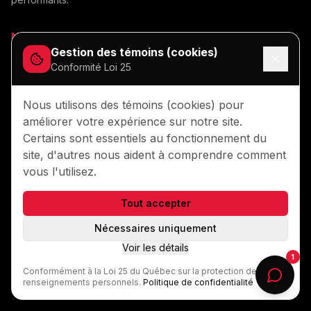
Assistant Samouraï
</>
Recommencer
En ligne
Navigation
Services
Gestion des témoins (cookies)
Portfolio
Conception de sites web
Conformité Loi 25
Un site web
Comment ça marche
Consultation web
Aide avec les réseaux sociaux
Nous utilisons des témoins (cookies) pour
Soumission
améliorer votre expérience sur notre site.
FAQ
Je ne suis pas sûr
Certains sont essentiels au fonctionnement du
site, d'autres nous aident à comprendre comment
Prêt à transformer votre présence en ligne?
Je veux parler à quelqu'un
vous l'utilisez.
Obtenez une soumission gratuite en moins de 24h
Tout accepter
Soumission gratuite
Nécessaires uniquement
Voir les détails
1
Contactez-nous
Conformément à la Loi 25 du Québec sur la protection des
renseignements personnels.
Politique de confidentialité
©
2026
Le Samouraï du Web.
Tous droits réservés
.
Politique de confidentialité
FAQ
Contact